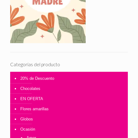
Categorías del producto
20% de Descuento
Chocolates
EN OFERTA
Flores amarillas
Globos
Ocasión
Amor