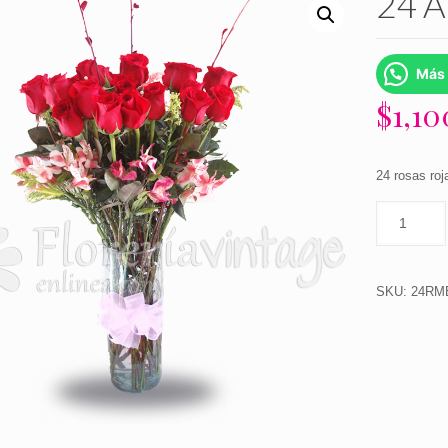
24 
Más 
$
1,1
24 rosas roj
SKU:
24RM