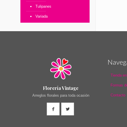
Tulipanes
Variada
Naveg
Tienda en
Formas d
Florería Vintage
Contacto
Arreglos florales para toda ocasión