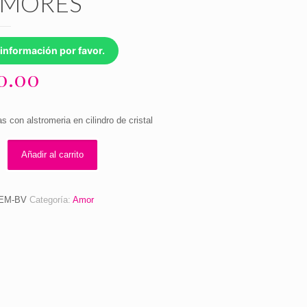
AMORES
información por favor.
00.00
as con alstromeria en cilindro de cristal
Añadir al carrito
EM-BV
Categoría:
Amor