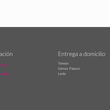
ación
Entrega a domicilio
Torreón
 línea
Gómez Palacio
e pago
Lerdo