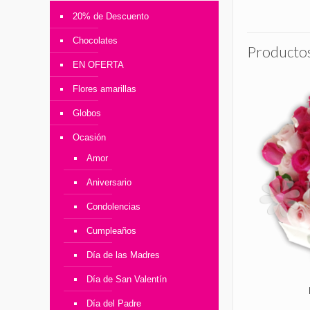
20% de Descuento
Chocolates
Productos
EN OFERTA
Flores amarillas
Globos
Ocasión
Amor
Aniversario
Condolencias
Cumpleaños
Día de las Madres
Día de San Valentín
Día del Padre