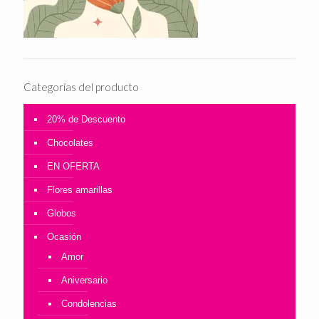
Categorías del producto
20% de Descuento
Chocolates
EN OFERTA
Flores amarillas
Globos
Ocasión
Amor
Aniversario
Condolencias