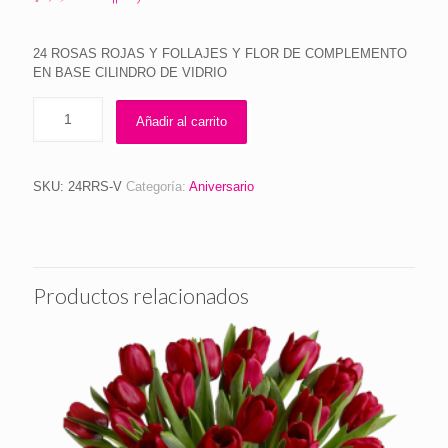
precio
precio
original
actual
24 ROSAS ROJAS Y FOLLAJES Y FLOR DE COMPLEMENTO
era:
es:
EN BASE CILINDRO DE VIDRIO
$1,250.00.
$1,100.00.
Añadir al carrito
SKU:
24RRS-V
Categoría:
Aniversario
Productos relacionados