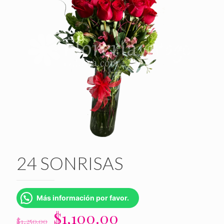
24 SONRISAS
Más información por favor.
El
El
$
1,100.00
$
1,250.00