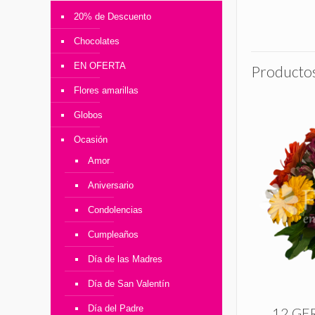
20% de Descuento
Chocolates
EN OFERTA
Productos
Flores amarillas
Globos
Ocasión
Amor
Aniversario
Condolencias
Cumpleaños
Día de las Madres
Día de San Valentín
Día del Padre
12 GE