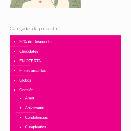
Categorías del producto
20% de Descuento
Chocolates
EN OFERTA
Flores amarillas
Globos
Ocasión
Amor
Aniversario
Condolencias
Cumpleaños