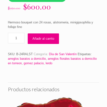
El
El
$
600.00
$
950.00
precio
precio
original
actual
Hermoso bouquet con 24 rosas, alstromeria, minigipsophilia y
era:
es:
follaje fino
$950.00.
$600.00.
Añadir al carrito
SKU:
B-24RALST
Categoría:
Día de San Valentín
Etiquetas:
arreglos baratos a domicilio
,
arreglos florales baratos a domicilio
en torreon
,
gomez palacio
,
lerdo
Productos relacionados