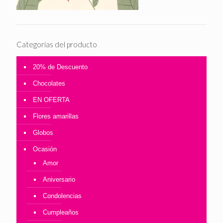
Categorías del producto
20% de Descuento
Chocolates
EN OFERTA
Flores amarillas
Globos
Ocasión
Amor
Aniversario
Condolencias
Cumpleaños