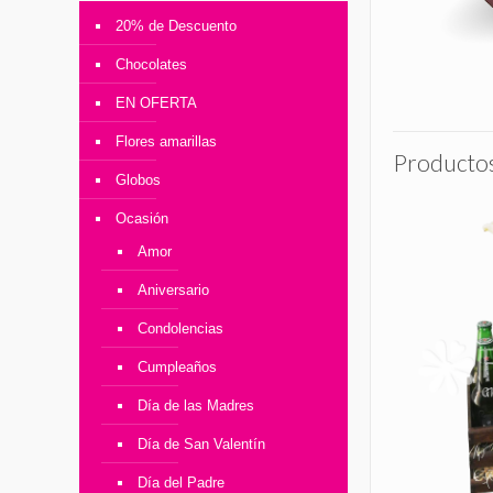
20% de Descuento
Chocolates
EN OFERTA
Flores amarillas
Productos
Globos
Ocasión
Amor
Aniversario
Condolencias
Cumpleaños
Día de las Madres
Día de San Valentín
Día del Padre