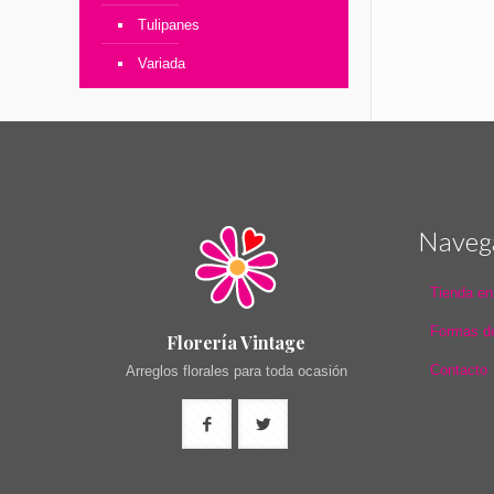
Tulipanes
Variada
Naveg
Tienda en
Formas d
Florería Vintage
Contacto
Arreglos florales para toda ocasión