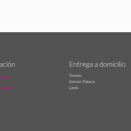
ación
Entrega a domicilio
Torreón
 línea
Gómez Palacio
e pago
Lerdo