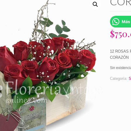
COR
Más 
$
750
12 ROSAS 
CORAZÓN
Sin existenci
Categoría:
S