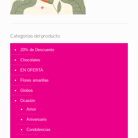
Categorías del producto
20% de Descuento
Chocolates
EN OFERTA
Flores amarillas
Globos
Ocasión
Amor
Aniversario
Condolencias