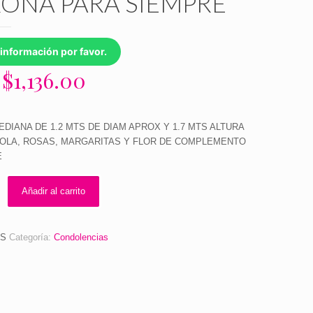
ONA PARA SIEMPRE
información por favor.
El
El
$
1,136.00
precio
precio
original
actual
DIANA DE 1.2 MTS DE DIAM APROX Y 1.7 MTS ALTURA
era:
es:
OLA, ROSAS, MARGARITAS Y FLOR DE COMPLEMENTO
$1,450.00.
$1,136.00.
E
Añadir al carrito
S
Categoría:
Condolencias