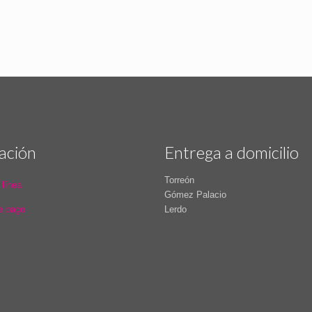
ación
Entrega a domicilio
Torreón
 línea
Gómez Palacio
e pago
Lerdo