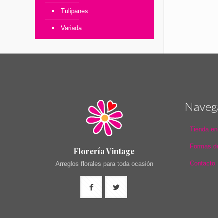
Tulipanes
Variada
Naveg
Tienda en
Formas d
Florería Vintage
Contacto
Arreglos florales para toda ocasión