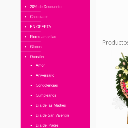
20% de Descuento
Chocolates
EN OFERTA
Flores amarillas
Productos
Globos
Ocasión
Amor
Aniversario
Condolencias
Cumpleaños
Día de las Madres
Día de San Valentín
Día del Padre