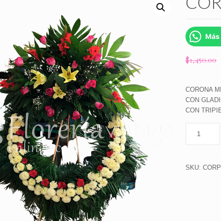
COR
Más 
$
1,450.00
CORONA ME
CON GLADI
CON TRIPI
SKU:
CORP