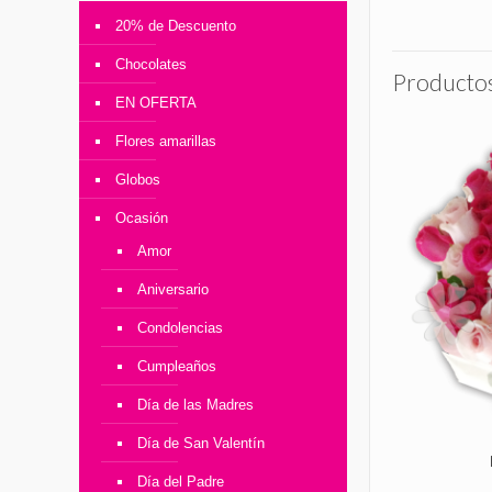
20% de Descuento
Chocolates
Productos
EN OFERTA
Flores amarillas
Globos
Ocasión
Amor
Aniversario
Condolencias
Cumpleaños
Día de las Madres
Día de San Valentín
Día del Padre