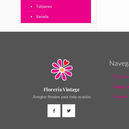
Tulipanes
Variada
Naveg
Tienda en
Formas d
Florería Vintage
Contacto
Arreglos florales para toda ocasión