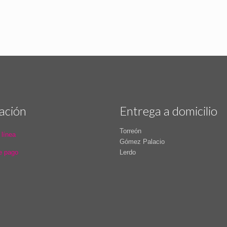
ación
Entrega a domicilio
Torreón
 línea
Gómez Palacio
e pago
Lerdo