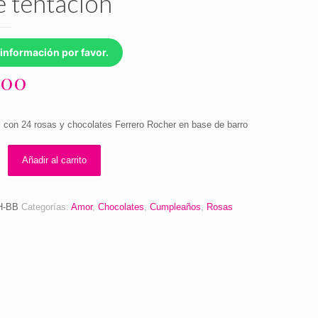
e tentación
información por favor.
.00
al con 24 rosas y chocolates Ferrero Rocher en base de barro
Añadir al carrito
H-BB
Categorías:
Amor
,
Chocolates
,
Cumpleaños
,
Rosas