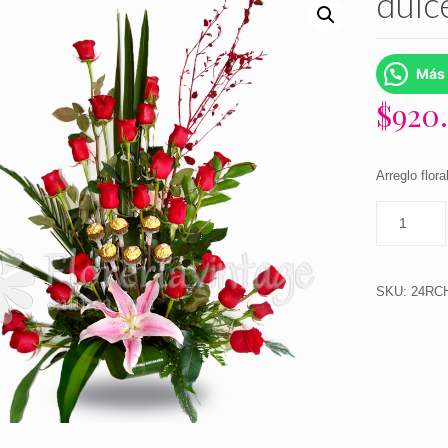
dulc
Más 
$
920
Arreglo flor
SKU:
24RC