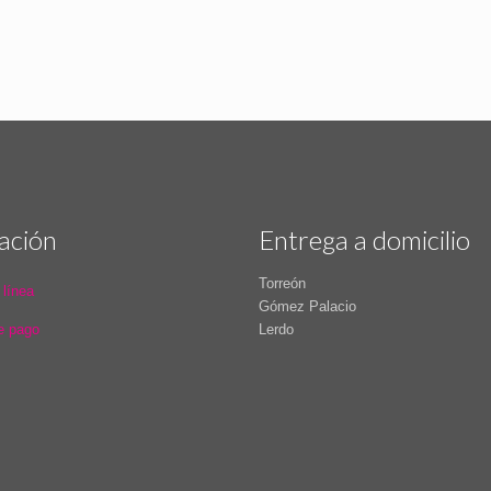
ación
Entrega a domicilio
Torreón
 línea
Gómez Palacio
e pago
Lerdo