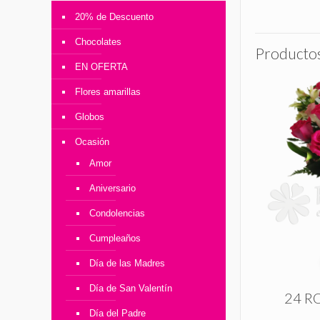
20% de Descuento
Chocolates
Productos
EN OFERTA
Flores amarillas
Globos
Ocasión
Amor
Aniversario
Condolencias
Cumpleaños
Día de las Madres
Día de San Valentín
24 R
Día del Padre