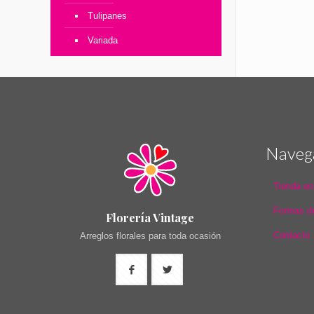
Tulipanes
Variada
Naveg
Tienda en
Formas d
Florería Vintage
Contacto
Arreglos florales para toda ocasión