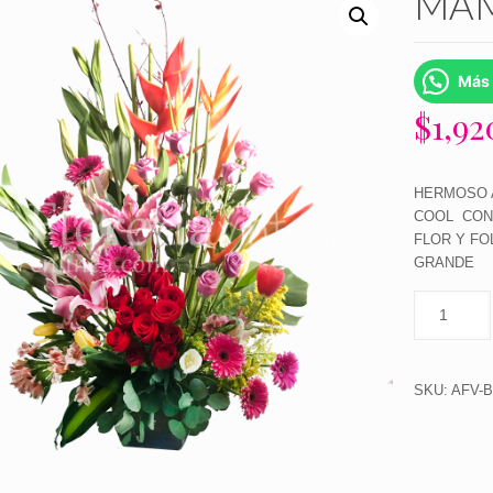
MAM
Más 
$
1,9
HERMOSO 
COOL CON 
FLOR Y FO
GRANDE
SKU:
AFV-