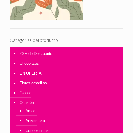
Categorías del producto
20% de Descuento
Chocolates
EN OFERTA
Flores amarillas
Globos
Ocasión
Amor
Aniversario
Condolencias