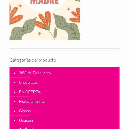
Categorías del producto
20% de Descuento
Chocolates
EN OFERTA
Flores amarillas
Globos
Ocasión
Amor