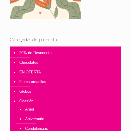
Categorías del producto
20% de Descuento
Chocolates
EN OFERTA
Flores amarillas
Globos
Ocasión
Amor
Aniversario
Condolencias