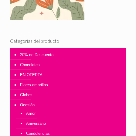
Categorías del producto
20% de Descuento
Chocolates
EN OFERTA
Flores amarillas
Globos
Ocasión
Amor
Aniversario
Condolencias